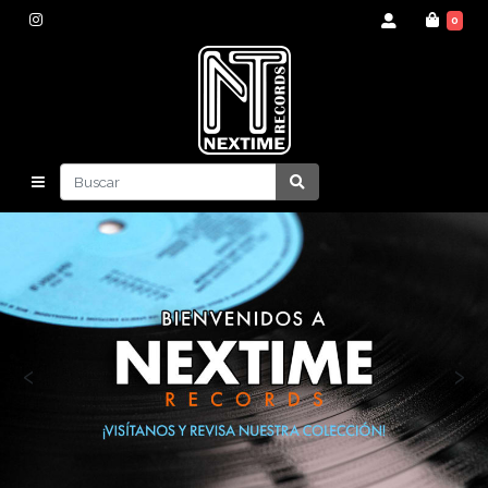
0
‹
›