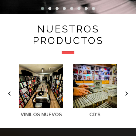
NUESTROS
PRODUCTOS
S
VINILOS NUEVOS
CD'S
A