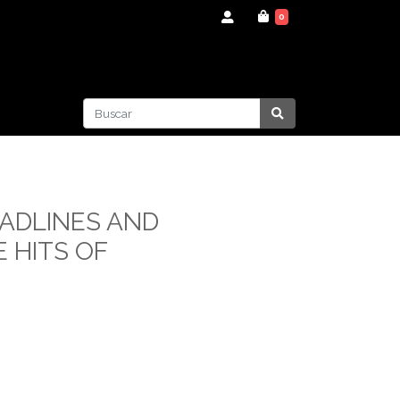
0
EADLINES AND
E HITS OF