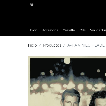
Inicio
Accesorios
Cassette
Cds
Vinilos Nu
Inicio
Productos
A-HA VINILO HEADL