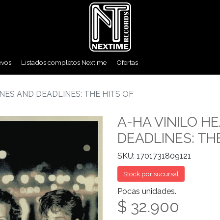
evos
Listados completos Nextime
Ofertas
INES AND DEADLINES: THE HITS OF
A-HA VINILO H
DEADLINES: TH
SKU: 1701731809121
Stock por sucursal
Pocas unidades.
$ 32.900