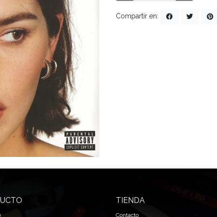
Compartir en:
UCTO
TIENDA
e
Contacto