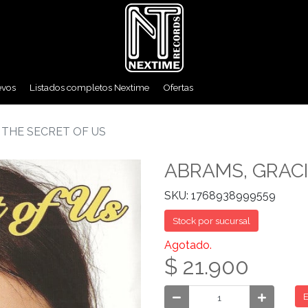
evos
Listados completos Nextime
Ofertas
 THE SECRET OF US
ABRAMS, GRACI
SKU: 1768938999559
Stock por sucursal
Agotado.
$ 21.900
E