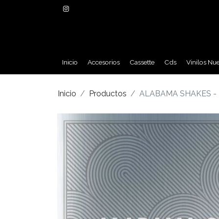
Inicio
Accesorios
Cassette
Cds
Vinilos Nu
Inicio
Productos
ALABAMA SHAKES - 