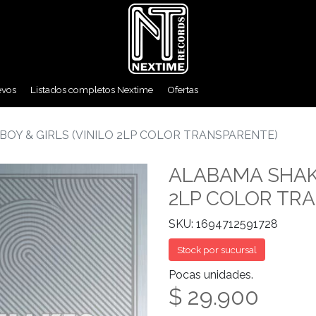
evos
Listados completos Nextime
Ofertas
BOY & GIRLS (VINILO 2LP COLOR TRANSPARENTE)
ALABAMA SHAKE
2LP COLOR TR
SKU: 1694712591728
Stock por sucursal
Pocas unidades.
$ 29.900