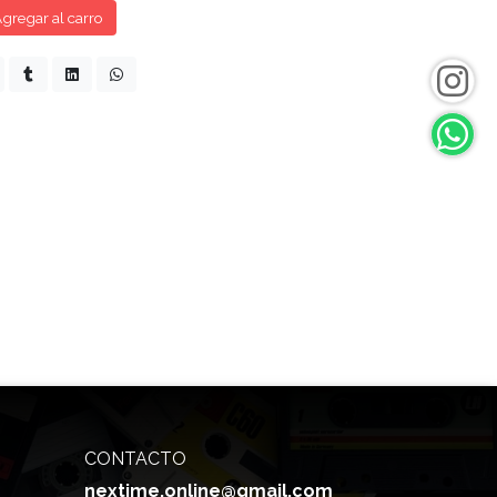
gregar al carro
CONTACTO
nextime.online@gmail.com