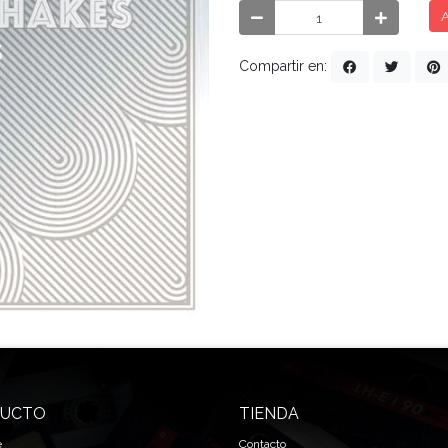
A
Compartir en:
UCTO
TIENDA
e
Contacto