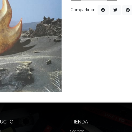
Compartir en:
UCTO
TIENDA
e
Contacto