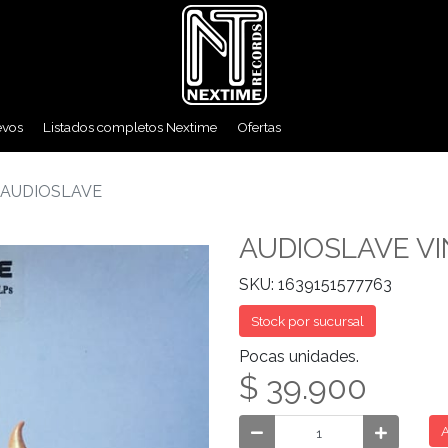
evos
Listados completos Nextime
Ofertas
 AUDIOSLAVE
AUDIOSLAVE VI
SKU: 1639151577763
Stock por sucursal
Pocas unidades.
$ 39.900
A