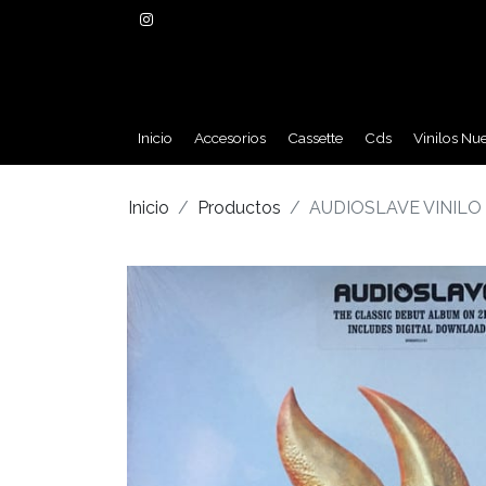
Inicio
Accesorios
Cassette
Cds
Vinilos Nu
Inicio
Productos
AUDIOSLAVE VINILO