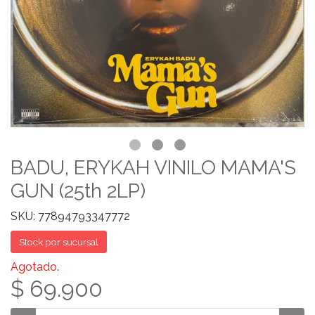
BADU, ERYKAH VINILO MAMA'S
GUN (25th 2LP)
SKU: 77894793347772
Stock por sucursal
Agotado.
$ 69.900