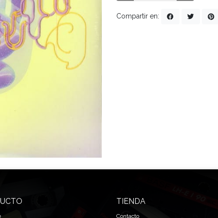
Compartir en:
UCTO
TIENDA
e
Contacto