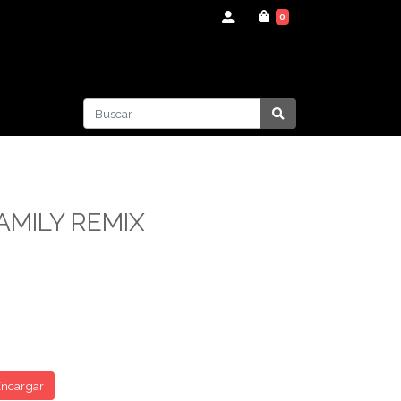
0
AMILY REMIX
ncargar