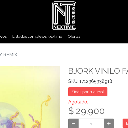
evos
Listados completos Nextime
Ofertas
Y REMIX
BJORK VINILO F
SKU: 1712365338918
Stock por sucursal
Agotado.
$ 29.900
E