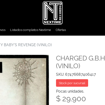
evos
Listados completos Nextime
Ofertas
TY BABY'S REVENGE (VINILO)
CHARGED G.B.H
(VINILO)
SKU: 67476687406417
Stock por sucursal
Pocas unidades.
$ 29.900