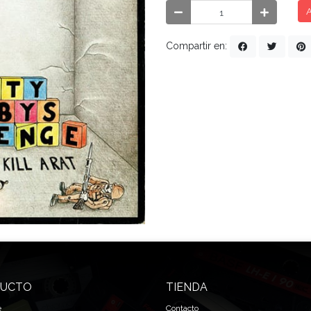
A
Compartir en:
UCTO
TIENDA
e
Contacto