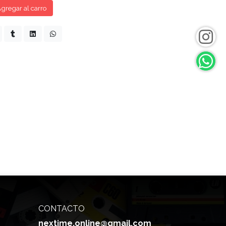
gregar al carro
CONTACTO
nextime.online@gmail.com