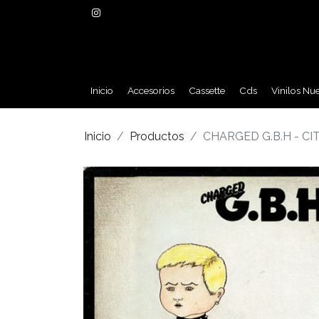
Inicio
Accesorios
Cassette
Cds
Vinilos Nu
Inicio
Productos
CHARGED G.B.H - CI