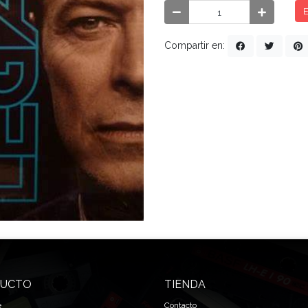
E
Compartir en:
UCTO
TIENDA
e
Contacto