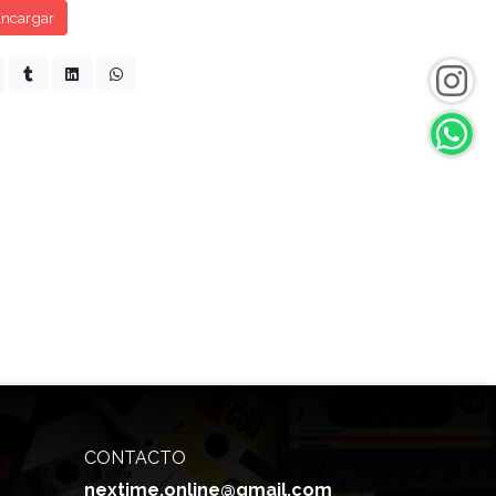
ncargar
CONTACTO
nextime.online@gmail.com