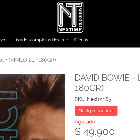
evos
Listados completos Nextime
Ofertas
CY (VINILO 2LP 180GR)
DAVID BOWIE - 
180GR)
SKU: Next01165
Stock por sucursal
Agotado.
$ 49.900