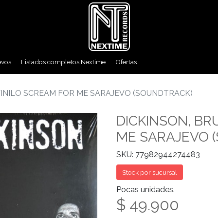
evos
Listados completos Nextime
Ofertas
VINILO SCREAM FOR ME SARAJEVO (SOUNDTRACK)
DICKINSON, BR
ME SARAJEVO 
SKU: 77982944274483
Stock por sucursal
Pocas unidades.
$ 49.900