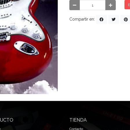
E
Compartir en:
UCTO
TIENDA
e
Contacto