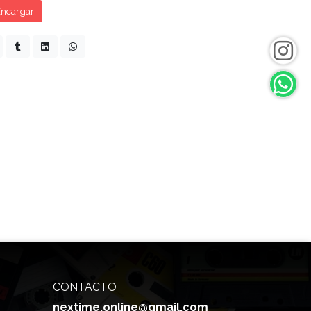
ncargar
CONTACTO
nextime.online@gmail.com