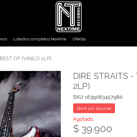
evos
Listados completos Nextime
Ofertas
BEST OF (VINILO 2LP)
DIRE STRAITS -
2LP)
SKU: 1639083457980
Stock por sucursal
Agotado.
$ 39.900