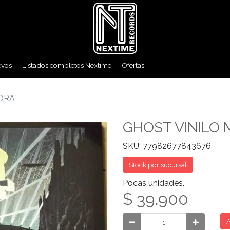
evos
Listados completos Nextime
Ofertas
IORA
GHOST VINILO 
SKU: 77982677843676
Stock por sucursal
Pocas unidades.
$ 39.900
A