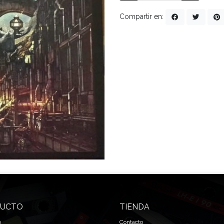
Compartir en:
UCTO
TIENDA
e
Contacto