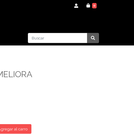
0
MELIORA
gregar al carro