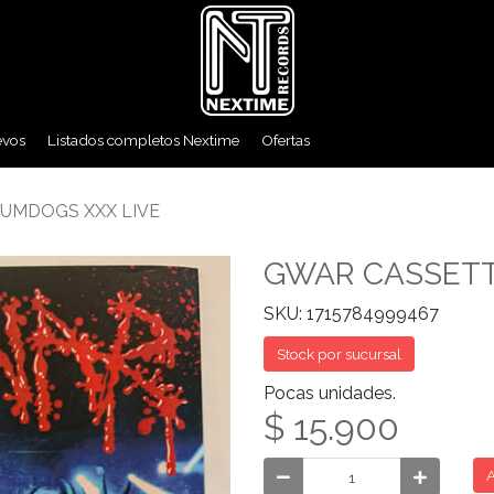
evos
Listados completos Nextime
Ofertas
UMDOGS XXX LIVE
GWAR CASSETT
SKU: 1715784999467
Stock por sucursal
Pocas unidades.
$ 15.900
A