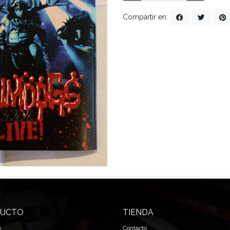
Compartir en:
UCTO
TIENDA
e
Contacto