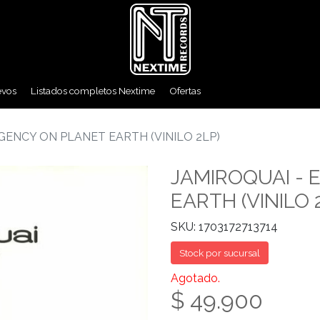
evos
Listados completos Nextime
Ofertas
GENCY ON PLANET EARTH (VINILO 2LP)
JAMIROQUAI -
EARTH (VINILO 
SKU: 1703172713714
Stock por sucursal
Agotado.
$ 49.900