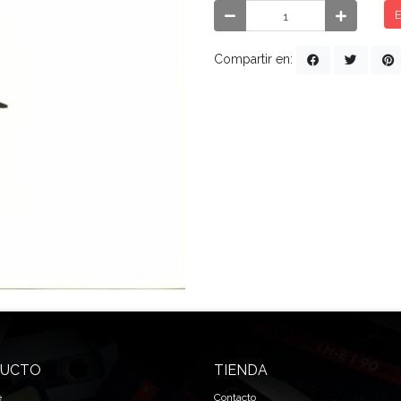
E
Compartir en:
UCTO
TIENDA
e
Contacto