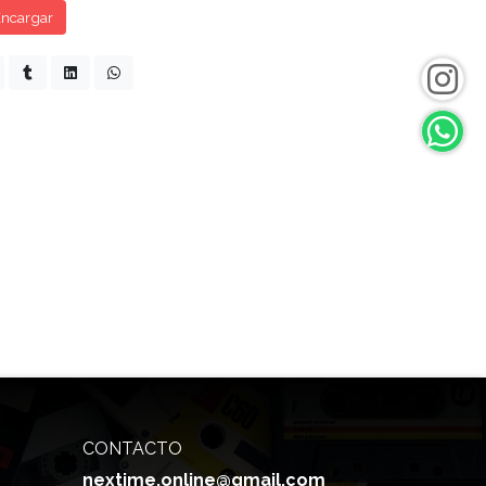
ncargar
CONTACTO
nextime.online@gmail.com