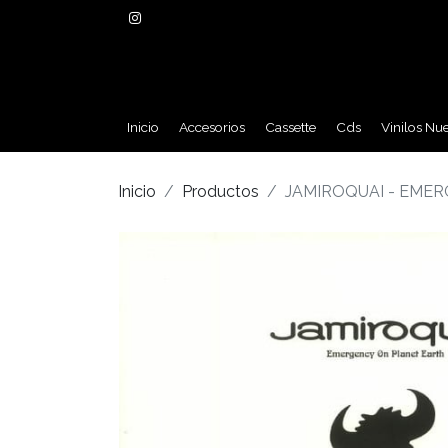
Inicio
Accesorios
Cassette
Cds
Vinilos Nu
Inicio
Productos
JAMIROQUAI - EMER