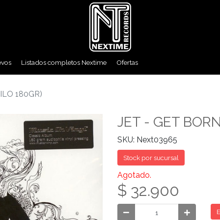
evos
Listados completos Nextime
Ofertas
NILO 180GR)
JET - GET BORN
SKU: Next03965
Stock por sucursal
Agotado.
$ 32.900
E