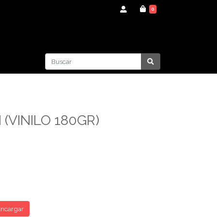
0
 (VINILO 180GR)
ncargar