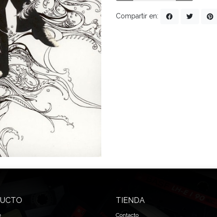
Compartir en:
UCTO
TIENDA
e
Contacto