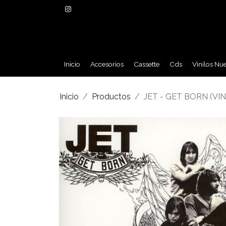
Inicio
Accesorios
Cassette
Cds
Vinilos Nu
Inicio
Productos
JET - GET BORN (VI