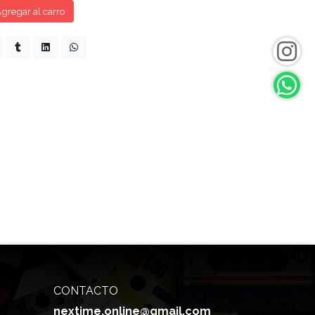
gregar al carro
CONTACTO
nextime.online@gmail.com