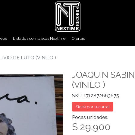
evos
Listados completos Nextime
Ofertas
IVIO DE LUTO (VINILO )
JOAQUIN SABINA
(VINILO )
SKU: 1712872663675
Stock por sucursal
Pocas unidades.
$ 29.900