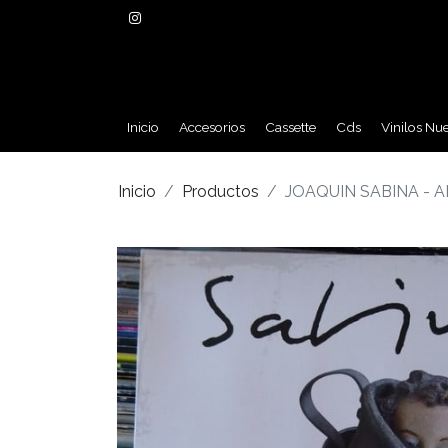
Inicio
Accesorios
Cassette
Cds
Vinilos Nu
Inicio
Productos
JOAQUIN SABINA - AL