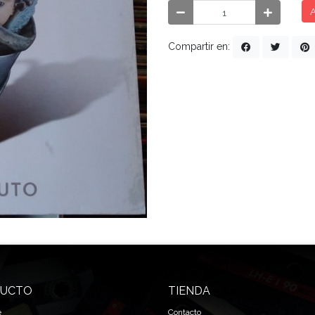
A
Compartir en:
UCTO
TIENDA
e
Contacto