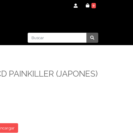
0
CD PAINKILLER (JAPONES)
ncargar