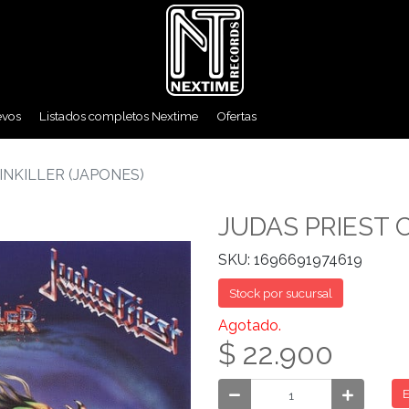
evos
Listados completos Nextime
Ofertas
INKILLER (JAPONES)
JUDAS PRIEST 
SKU: 1696691974619
Stock por sucursal
Agotado.
$ 22.900
E