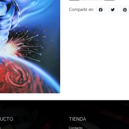
Compartir en:
UCTO
TIENDA
e
Contacto