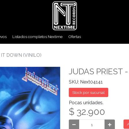
evos
Listados completos Nextime
Ofertas
 IT DOWN (VINILO)
JUDAS PRIEST -
SKU: Next04141
Stock por sucursal
Pocas unidades.
$ 32.900
A