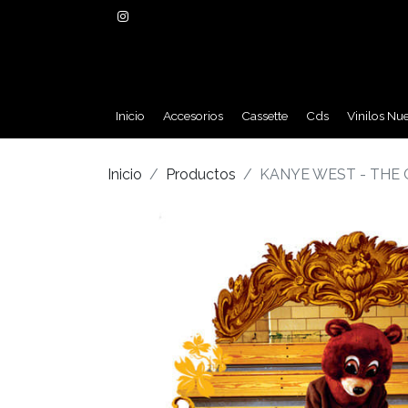
Inicio
Accesorios
Cassette
Cds
Vinilos Nu
Inicio
Productos
KANYE WEST - THE