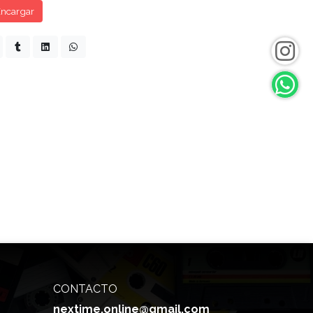
ncargar
CONTACTO
nextime.online@gmail.com