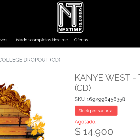
evos
Listados completos Nextime
Ofertas
 COLLEGE DROPOUT (CD)
KANYE WEST -
(CD)
SKU: 1692996456358
Stock por sucursal
Agotado.
$ 14.900