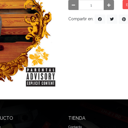
E
Compartir en:
UCTO
TIENDA
e
Contacto