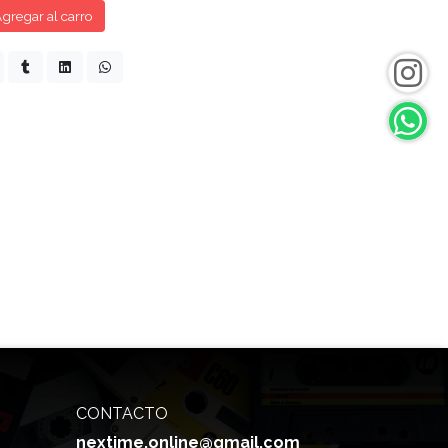
gregar al carro
CONTACTO
nextime.online@gmail.com