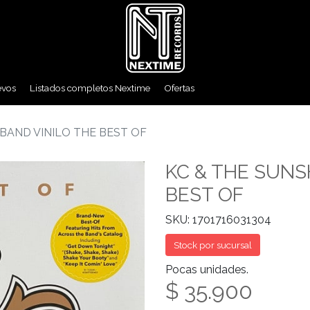
evos
Listados completos Nextime
Ofertas
 BAND VINILO THE BEST OF
KC & THE SUNS
BEST OF
SKU: 1701716031304
Stock por sucursal
Pocas unidades.
$ 35.900