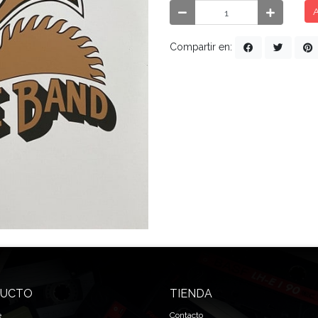
A
Compartir en:
UCTO
TIENDA
e
Contacto