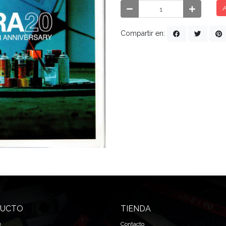
A
Compartir en:
UCTO
TIENDA
e
Contacto