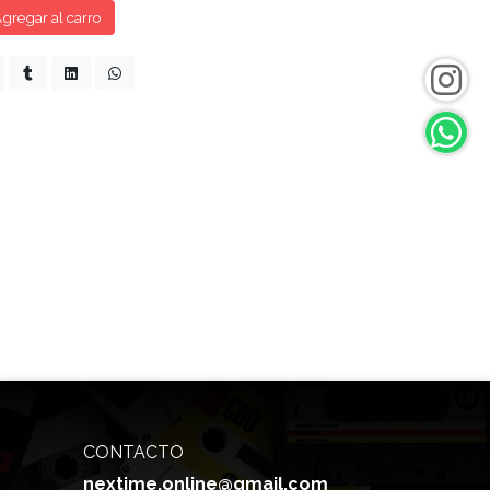
gregar al carro
CONTACTO
nextime.online@gmail.com