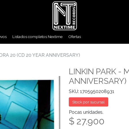
evos
Listados completos Nextime
Ofertas
ORA 20 (CD 20 YEAR ANNIVERSARY)
LINKIN PARK - 
ANNIVERSARY)
SKU: 1705950208931
Stock por sucursal
Pocas unidades.
$ 27.900