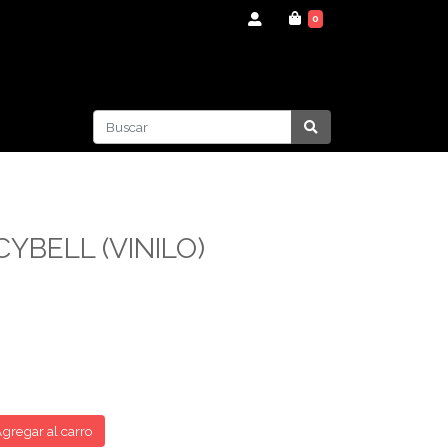
0
YBELL (VINILO)
gregar al carro