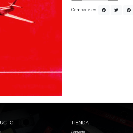
Compartir en:
UCTO
TIENDA
e
Contacto