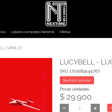
evos
Listados completos Nextime
Ofertas
L (VINILO)
LUCYBELL - LUC
SKU: 1702589544767
Stock por sucursal
Pocas unidades.
$ 29.900
A