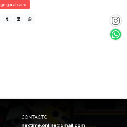
gregar al carro
CONTACTO
nextime.online@gmail.com