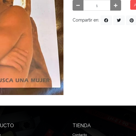
A
Compartir en:
UCTO
TIENDA
e
Contacto