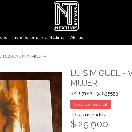
evos
Listados completos Nextime
Ofertas
LO BUSCA UNA MUJER
LUIS MIGUEL -
MUJER
SKU: 71821134835553
Stock por sucursal
Pocas unidades.
$ 29.900