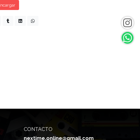
ncargar
CONTACTO
nextime.online@gmail.com