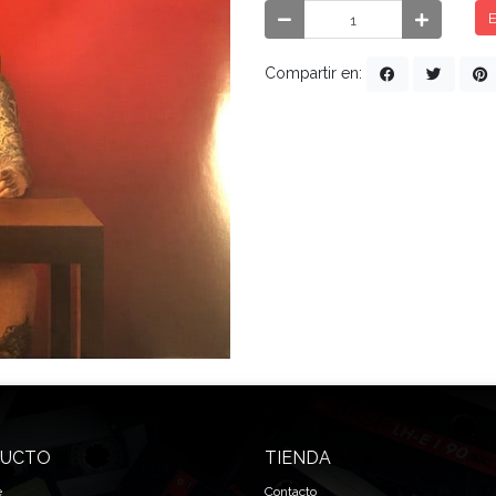
E
Compartir en:
UCTO
TIENDA
e
Contacto