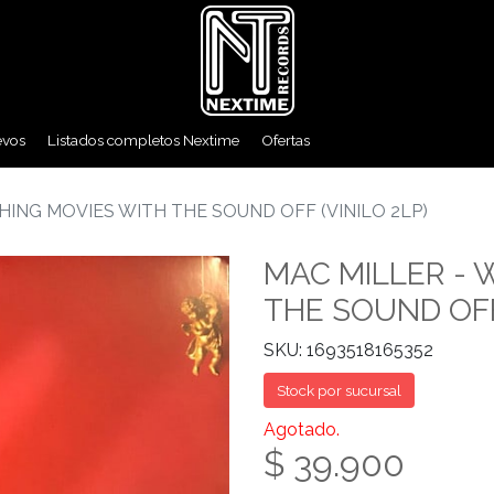
evos
Listados completos Nextime
Ofertas
HING MOVIES WITH THE SOUND OFF (VINILO 2LP)
MAC MILLER - 
THE SOUND OFF 
SKU: 1693518165352
Stock por sucursal
Agotado.
$ 39.900