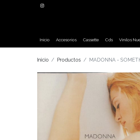
Inicio
Accesorios
Cassette
Cds
Vinilos Nu
Inicio
Productos
MADONNA - SOMETH