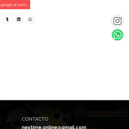
gregar al carro
CONTACTO
nextime.online@gmail.com