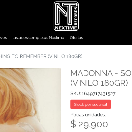
evos
Listados completos Nextime
Ofertas
ING TO REMEMBER (VINILO 180GR)
MADONNA - SO
(VINILO 180GR)
SKU: 1649717431527
Stock por sucursal
Pocas unidades.
$ 29.900