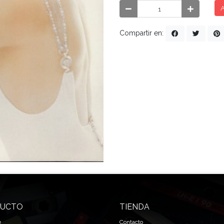
A
Compartir en:
UCTO
TIENDA
e
Contacto