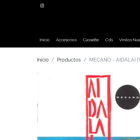
Inicio
Accesorios
Cassette
Cds
Vinilos Nu
Inicio
Productos
MECANO - AIDALAI (