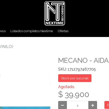
evos
Listados completos Nextime
Ofertas
VINILO)
MECANO - AIDAL
SKU: 1712797467705
Stock por sucursal
Agotado.
$ 39.900
E