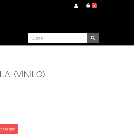
0
AI (VINILO)
ncargar