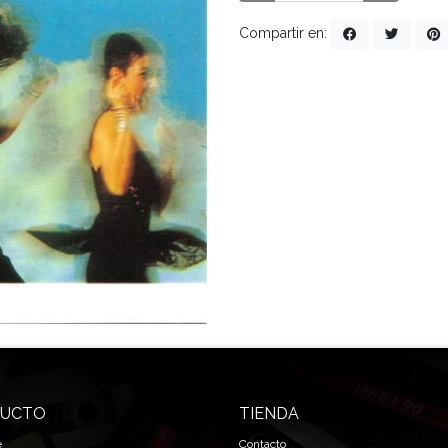
Compartir en:
UCTO
TIENDA
e
Contacto