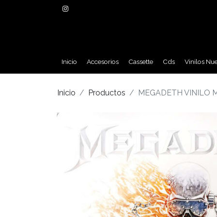
Inicio
Accesorios
Cassette
Cds
Vinilos Nu
Inicio
Productos
MEGADETH VINILO 