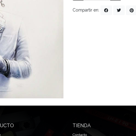
Compartir en:
UCTO
TIENDA
e
Contacto