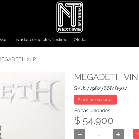
evos
Listados completos Nextime
Ofertas
MEGADETH 2LP
MEGADETH VIN
SKU: 77982766818507
Stock por sucursal
Pocas unidades.
$ 54.900
A