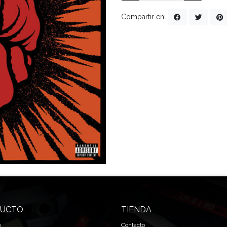
Compartir en:
UCTO
TIENDA
e
Contacto