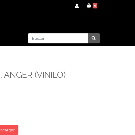
0
. ANGER (VINILO)
ncargar