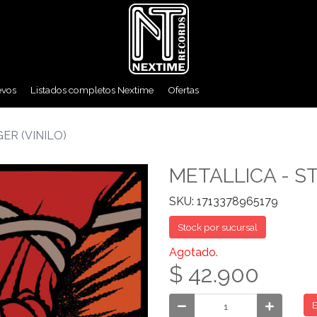
evos
Listados completos Nextime
Ofertas
ER (VINILO)
METALLICA - ST
SKU: 1713378965179
Stock por sucursal
Agotado.
$ 42.900
E