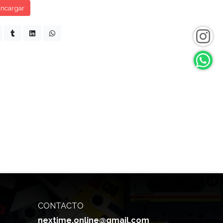
ncargar
CONTACTO
nextime.online@gmail.com