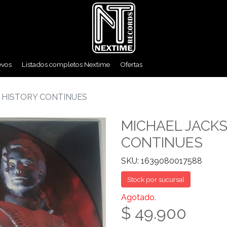
evos
Listados completos Nextime
Ofertas
 HISTORY CONTINUES
MICHAEL JACKS
CONTINUES
SKU: 1639080017588
Stock por sucursal
Agotado.
$ 49.900