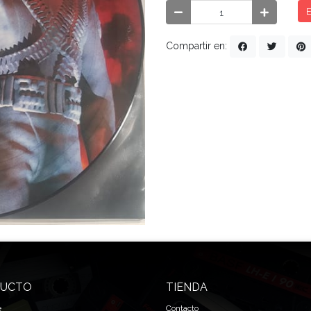
E
Compartir en:
UCTO
TIENDA
e
Contacto