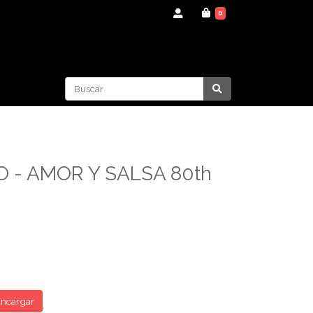
0
O - AMOR Y SALSA 80th
ncargar