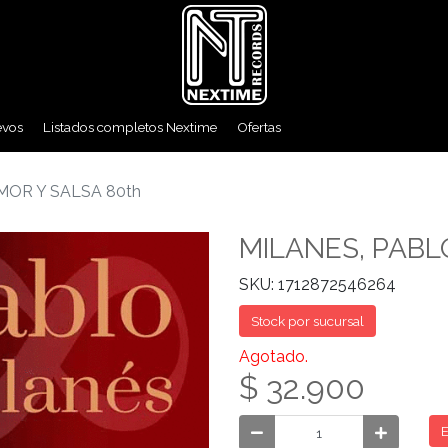
evos
Listados completos Nextime
Ofertas
MOR Y SALSA 80th
MILANES, PABL
SKU: 1712872546264
Stock por sucursal
Agotado.
$ 32.900
E