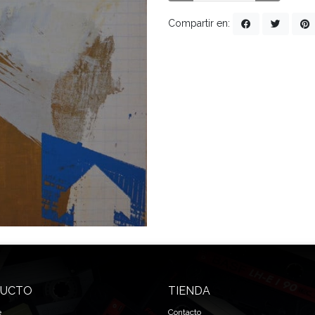
Compartir en:
UCTO
TIENDA
e
Contacto