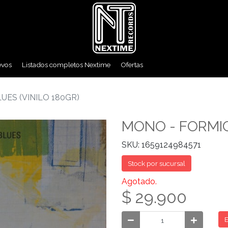
evos
Listados completos Nextime
Ofertas
UES (VINILO 180GR)
MONO - FORMIC
SKU: 1659124984571
Stock por sucursal
Agotado.
$ 29.900
E