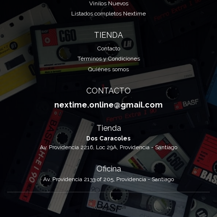
Vinilos Nuevos
Listados completos Nextime
TIENDA
Contacto
Términos y Condiciones
Quiénes somos
CONTACTO
nextime.online@gmail.com
Tienda
Dos Caracoles
Av. Providencia 2216, Loc 29A, Providencia - Santiago
Oficina
Av. Providencia 2133 of 205, Providencia - Santiago