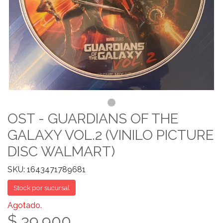
OST - GUARDIANS OF THE
GALAXY VOL.2 (VINILO PICTURE
DISC WALMART)
SKU: 1643471789681
Stock por sucursal
Agotado.
$ 39.900