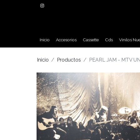
Inicio
Accesorios
Cassette
Cds
Vinilos Nu
Inicio
Productos
PEARL JAM - MTV U