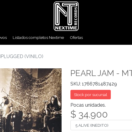
evos
Listados completos Nextime
Ofertas
NPLUGGED (VINILO)
PEARL JAM - M
SKU: 1766781487429
Stock por sucursal
Pocas unidades.
$ 34.900