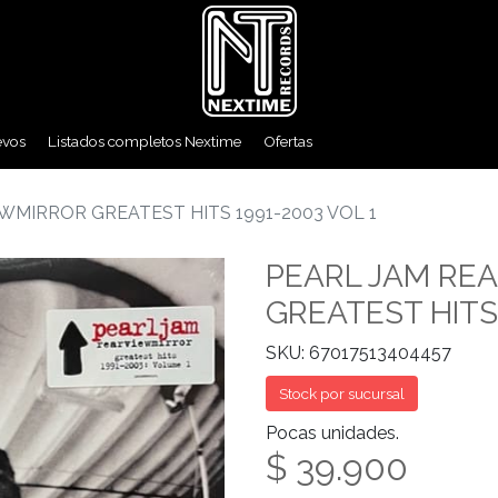
evos
Listados completos Nextime
Ofertas
WMIRROR GREATEST HITS 1991-2003 VOL 1
PEARL JAM RE
GREATEST HITS 
SKU: 67017513404457
Stock por sucursal
Pocas unidades.
$ 39.900