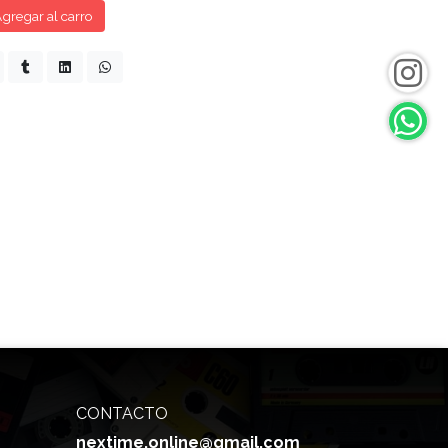
gregar al carro
CONTACTO
nextime.online@gmail.com