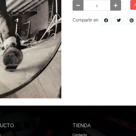
A
Compartir en:
UCTO
TIENDA
e
Contacto