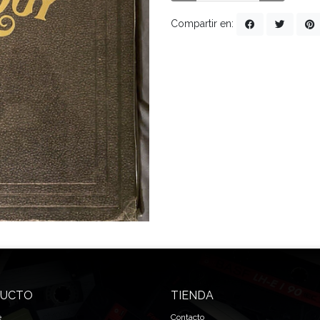
Compartir en:
UCTO
TIENDA
e
Contacto