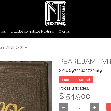
evos
Listados completos Nextime
Ofertas
GY VINILO 2LP
PEARL JAM - VI
SKU: 69732603723889
Stock por sucursal
Pocas unidades.
$ 54.900
A