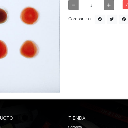
A
Compartir en:
UCTO
TIENDA
e
Contacto