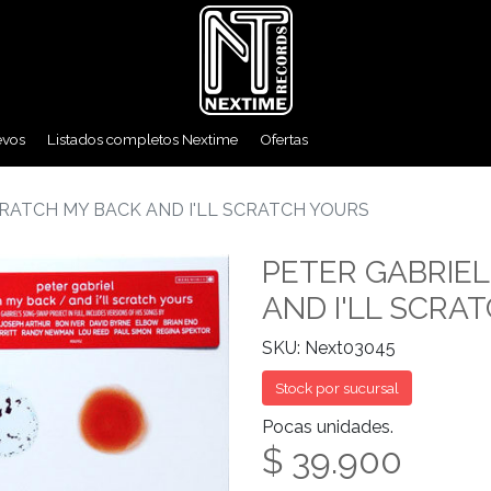
evos
Listados completos Nextime
Ofertas
CRATCH MY BACK AND I'LL SCRATCH YOURS
PETER GABRIEL
AND I'LL SCRA
SKU: Next03045
Stock por sucursal
Pocas unidades.
$ 39.900