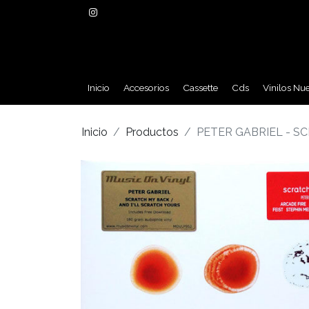
Inicio
Accesorios
Cassette
Cds
Vinilos Nu
Inicio
Productos
PETER GABRIEL - S