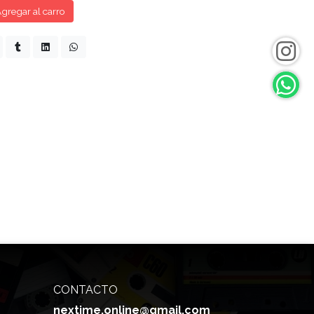
gregar al carro
CONTACTO
nextime.online@gmail.com