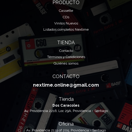
PRODUCTO
Cassette
CDs
Vinilos Nuevos
Listados completos Nextime
TIENDA
Contacto
Términos y Condiciones
Quiénes somos
CONTACTO
nextime.online@gmail.com
Tienda
Dos Caracoles
Av. Providencia 2216, Loc 29A, Providencia - Santiago
Oficina
Av. Providencia 2133 of 205, Providencia - Santiago