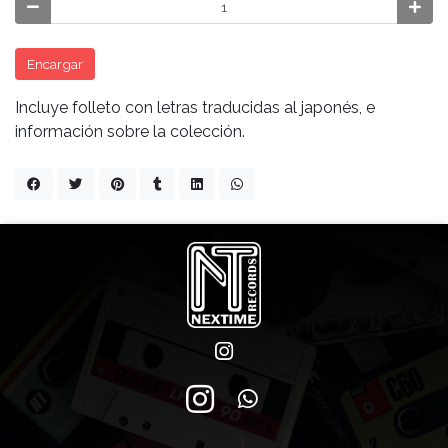
Encargar
Incluye folleto con letras traducidas al japonés, e
información sobre la colección.