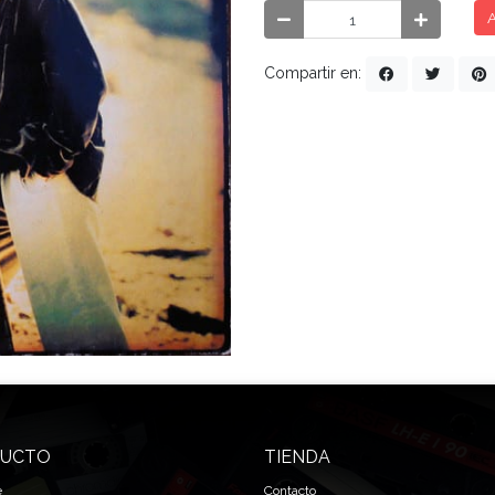
A
Compartir en:
UCTO
TIENDA
e
Contacto