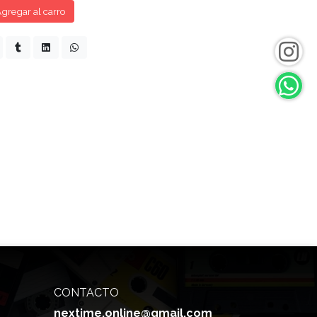
gregar al carro
CONTACTO
nextime.online@gmail.com