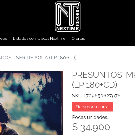
evos
Listados completos Nextime
Ofertas
DOS - SER DE AGUA (LP 180+CD)
PRESUNTOS IMP
(LP 180+CD)
SKU: 1709650627976
Stock por sucursal
Pocas unidades.
$ 34.900