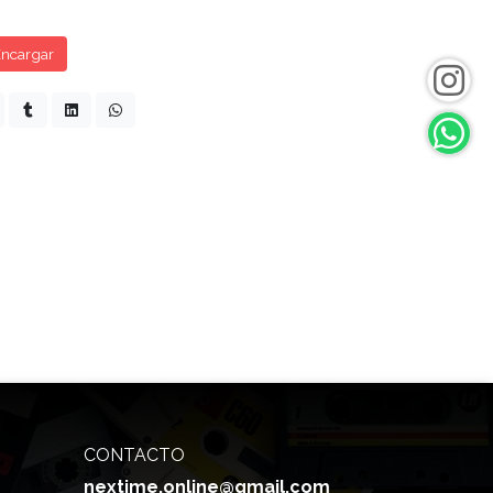
ncargar
CONTACTO
nextime.online@gmail.com