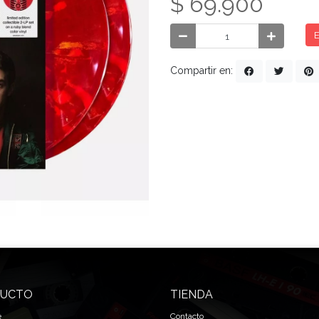
$ 69.900
E
Compartir en:
UCTO
TIENDA
e
Contacto