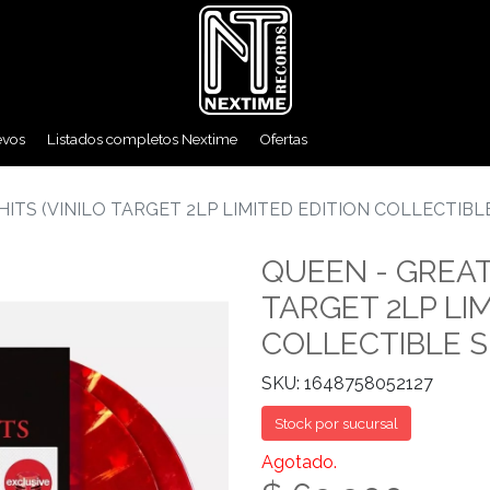
evos
Listados completos Nextime
Ofertas
HITS (VINILO TARGET 2LP LIMITED EDITION COLLECTIBL
QUEEN - GREAT
TARGET 2LP LIM
COLLECTIBLE S
SKU: 1648758052127
Stock por sucursal
Agotado.