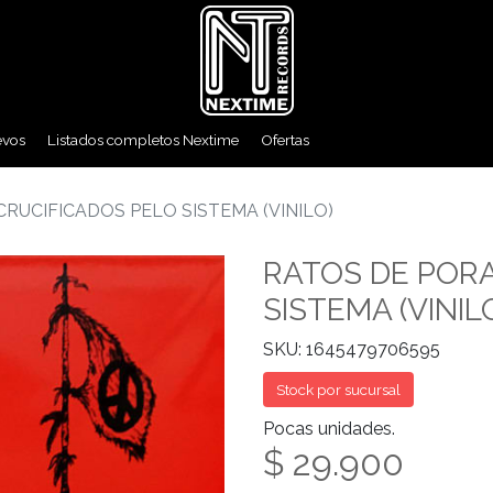
evos
Listados completos Nextime
Ofertas
CRUCIFICADOS PELO SISTEMA (VINILO)
RATOS DE PORA
SISTEMA (VINIL
SKU: 1645479706595
Stock por sucursal
Pocas unidades.
$ 29.900