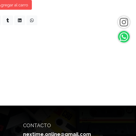
gregar al carro
CONTACTO
nextime.online@gmail.com