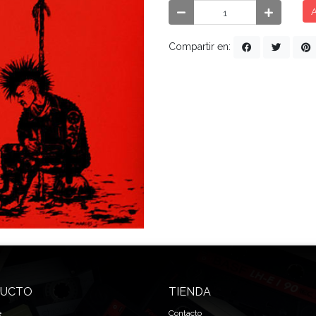
A
Compartir en:
UCTO
TIENDA
e
Contacto