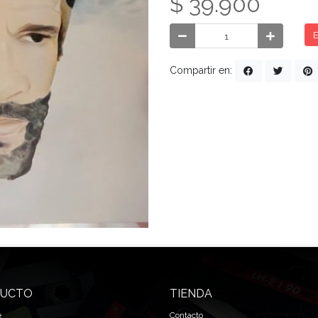
$ 39.900
E
Compartir en:
UCTO
TIENDA
e
Contacto