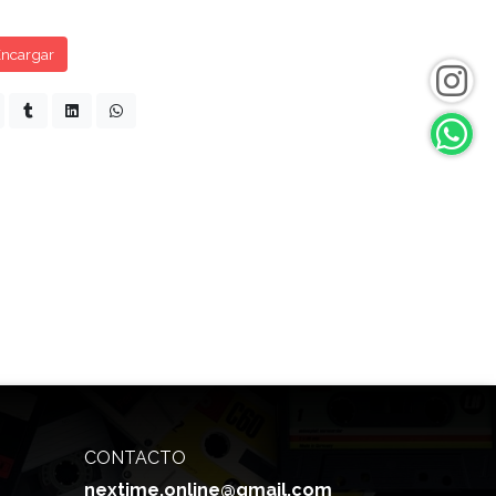
ncargar
CONTACTO
nextime.online@gmail.com