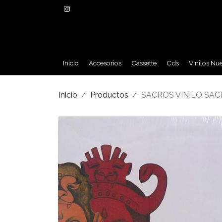
Inicio
Accesorios
Cassette
Cds
Vinilos Nu
Inicio
Productos
SACROS VINILO SA