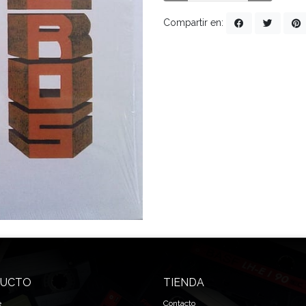
Compartir en:
UCTO
TIENDA
e
Contacto