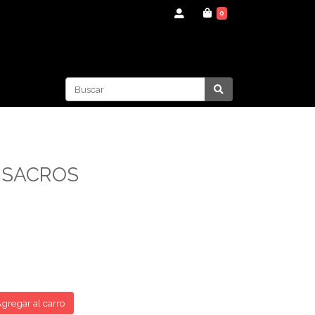
0
 SACROS
gregar al carro