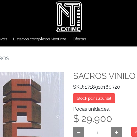
evos
Listados completos Nextime
Ofertas
CROS
SACROS VINILO
SKU: 1718910180320
Stock por sucursal
Pocas unidades.
$ 29.900
A