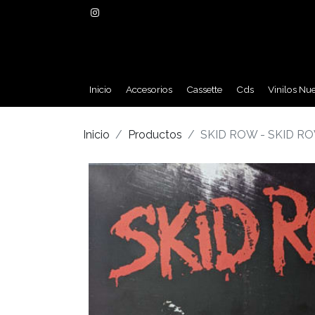
Inicio
Accesorios
Cassette
Cds
Vinilos Nu
Inicio
Productos
SKID ROW - SKID RO