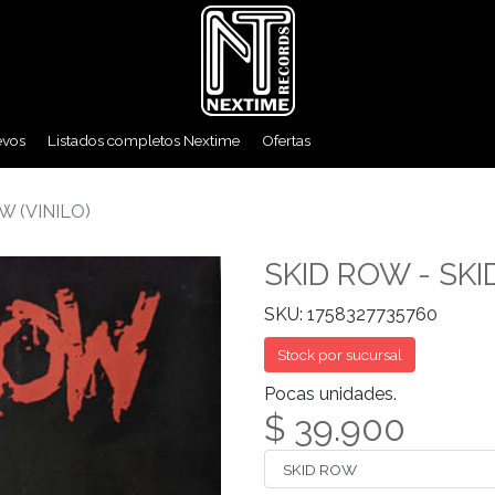
evos
Listados completos Nextime
Ofertas
W (VINILO)
SKID ROW - SKI
SKU: 1758327735760
Stock por sucursal
Pocas unidades.
$ 39.900