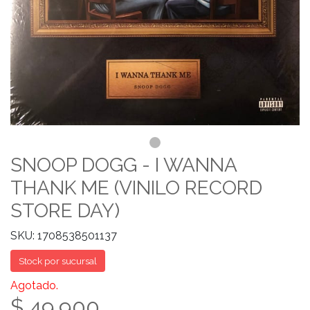
SNOOP DOGG - I WANNA
THANK ME (VINILO RECORD
STORE DAY)
SKU: 1708538501137
Stock por sucursal
Agotado.
$ 49.900