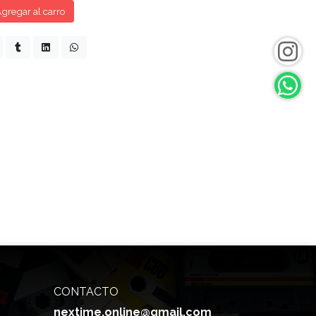
gregar al carro
CONTACTO
nextime.online@gmail.com