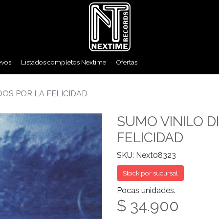
evos
Listados completos Nextime
Ofertas
DOS POR LA FELICIDAD
SUMO VINILO D
FELICIDAD
SKU: Next08323
Stock por sucursal
Pocas unidades.
$ 34.900