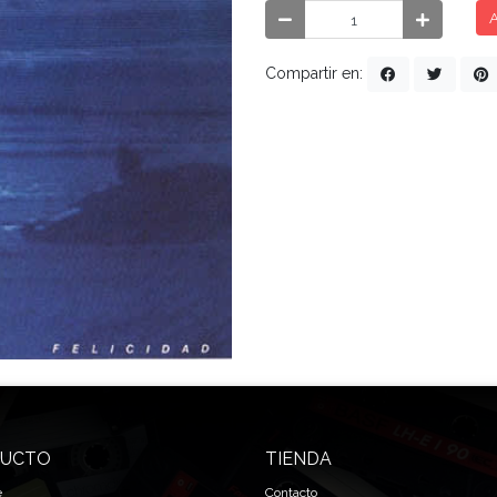
A
Compartir en:
UCTO
TIENDA
e
Contacto