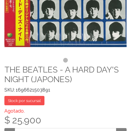
THE BEATLES - A HARD DAY'S
NIGHT (JAPONES)
SKU: 1696621503891
Stock por sucursal
Agotado.
$ 25.900