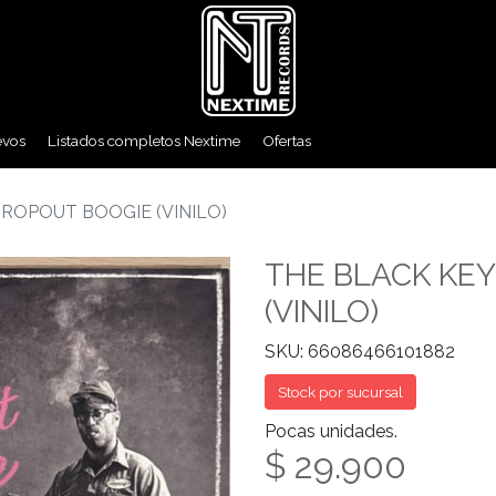
evos
Listados completos Nextime
Ofertas
DROPOUT BOOGIE (VINILO)
THE BLACK KEY
(VINILO)
SKU: 66086466101882
Stock por sucursal
Pocas unidades.
$ 29.900