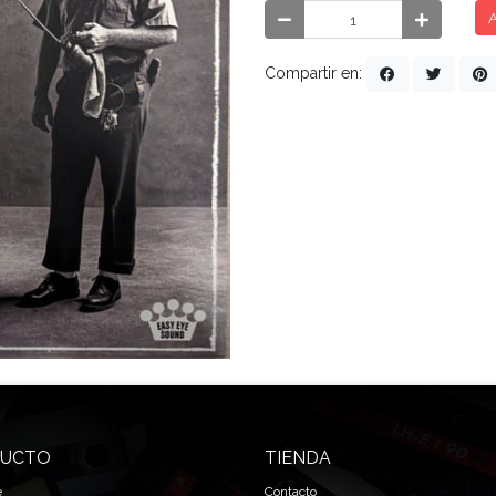
A
Compartir en:
UCTO
TIENDA
e
Contacto