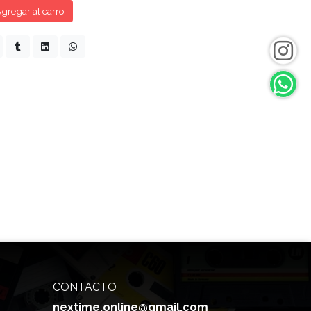
gregar al carro
CONTACTO
nextime.online@gmail.com