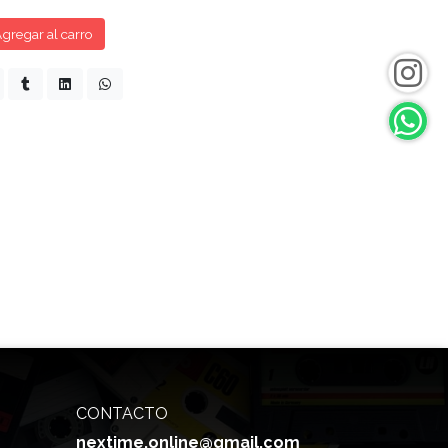
gregar al carro
CONTACTO
nextime.online@gmail.com