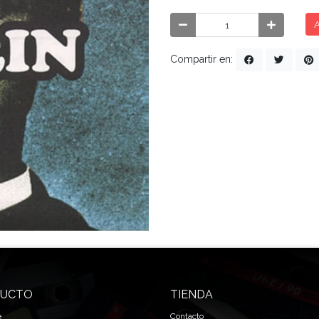
A
Compartir en:
UCTO
TIENDA
e
Contacto