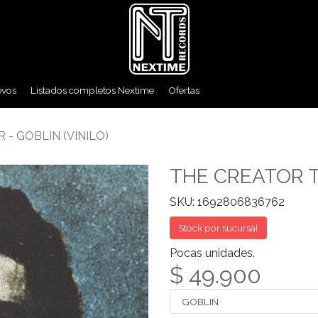
evos
Listados completos Nextime
Ofertas
- GOBLIN (VINILO)
THE CREATOR TY
SKU: 1692806836762
Stock por sucursal
Pocas unidades.
$ 49.900