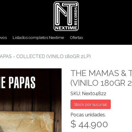
evos
Listados completos Nextime
Ofertas
APAS - COLLECTED (VINILO 180GR 2LP)
THE MAMAS & 
(VINILO 180GR 2
SKU: Next04822
Stock por sucursal
Pocas unidades.
$ 44.900