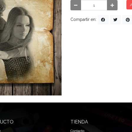
A
Compartir en:
UCTO
TIENDA
e
Contacto